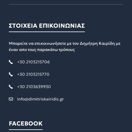
ΣΤΟΙΧΕΙΑ ΕΠΙΚΟΙΝΩΝΙΑΣ
Μπορείτε να επικοινωνήσετε με τον Δημήτρη Καιρίδη με
έναν απο τους παρακάτω τρόπους
+30 2103215706
+30 2103215770
+30 2103639930
info@dimitriskairidis.gr
FACEBOOK