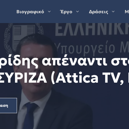
Βιογραφικό
Έργο
Δράσεις
Μ
ρίδης απέναντι σ
ΥΡΙΖΑ (Attica TV, 
ραση