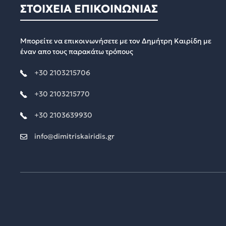
ΣΤΟΙΧΕΙΑ ΕΠΙΚΟΙΝΩΝΙΑΣ
Μπορείτε να επικοινωνήσετε με τον Δημήτρη Καιρίδη με
έναν απο τους παρακάτω τρόπους
+30 2103215706
+30 2103215770
+30 2103639930
info@dimitriskairidis.gr