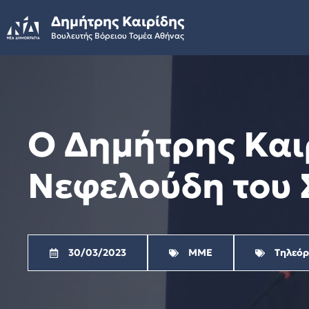
Skip
Δημήτρης Καιρίδης
to
Βουλευτής Βόρειου Τομέα Αθήνας
content
Ο Δημήτρης Και
Νεφελούδη του Σ
30/03/2023
ΜΜΕ
Τηλεό