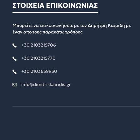
ΣΤΟΙΧΕΙΑ ΕΠΙΚΟΙΝΩΝΙΑΣ
Μπορείτε να επικοινωνήσετε με τον Δημήτρη Καιρίδη με
έναν απο τους παρακάτω τρόπους
+30 2103215706
+30 2103215770
+30 2103639930
info@dimitriskairidis.gr