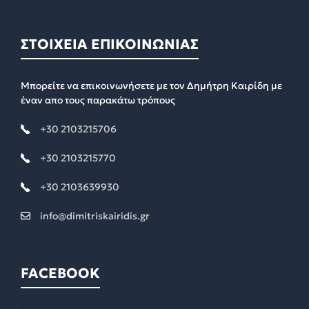
ΣΤΟΙΧΕΙΑ ΕΠΙΚΟΙΝΩΝΙΑΣ
Μπορείτε να επικοινωνήσετε με τον Δημήτρη Καιρίδη με
έναν απο τους παρακάτω τρόπους
+30 2103215706
+30 2103215770
+30 2103639930
info@dimitriskairidis.gr
FACEBOOK