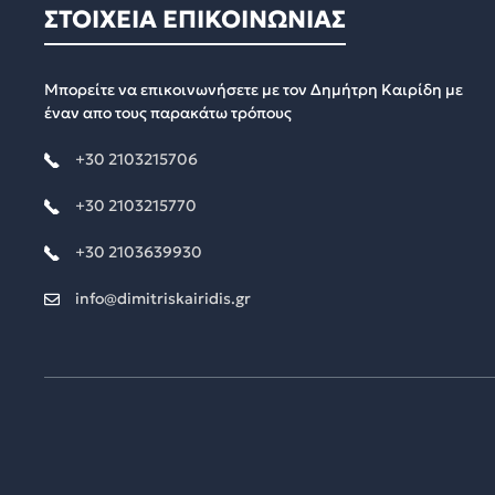
ΣΤΟΙΧΕΙΑ ΕΠΙΚΟΙΝΩΝΙΑΣ
Μπορείτε να επικοινωνήσετε με τον Δημήτρη Καιρίδη με
έναν απο τους παρακάτω τρόπους
+30 2103215706
+30 2103215770
+30 2103639930
info@dimitriskairidis.gr