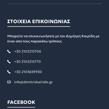
ΣΤΟΙΧΕΙΑ ΕΠΙΚΟΙΝΩΝΙΑΣ
Μπορείτε να επικοινωνήσετε με τον Δημήτρη Καιρίδη με
έναν απο τους παρακάτω τρόπους
+30 2103215706
+30 2103215770
+30 2103639930
info@dimitriskairidis.gr
FACEBOOK