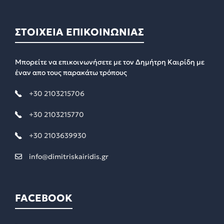
ΣΤΟΙΧΕΙΑ ΕΠΙΚΟΙΝΩΝΙΑΣ
Μπορείτε να επικοινωνήσετε με τον Δημήτρη Καιρίδη με
έναν απο τους παρακάτω τρόπους
+30 2103215706
+30 2103215770
+30 2103639930
info@dimitriskairidis.gr
FACEBOOK