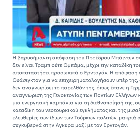
Η βαρυσήμαντη απόφαση του Προέδρου Μπάιντεν στέλ
δεν είναι Τραμπ ούτε Ομπάμα, μέχρι την καταδίκη 
αποκαταστήσει προσωπικά ο Ερντογάν. Η απόφαση απ
Ουάσιγκτον για να επιχειρηματολογήσουν υπέρ της, 
δεν αναγνωρίσει το παρελθόν της, όπως έκανε η Γερμ
αναγνώριση της Γενοκτονίας των Ποντίων Ελλήνων κ
μια ενεργητική καμπάνια για τη διεθνοποίησή της, σ
καταδίκη του νεοτουρκικού εγκλήματος και της μισα
ελευθερίες των ίδιων των Τούρκων πολιτών, μακριά 
συγκυβερνά στην Άγκυρα μαζί με τον Ερντογάν.