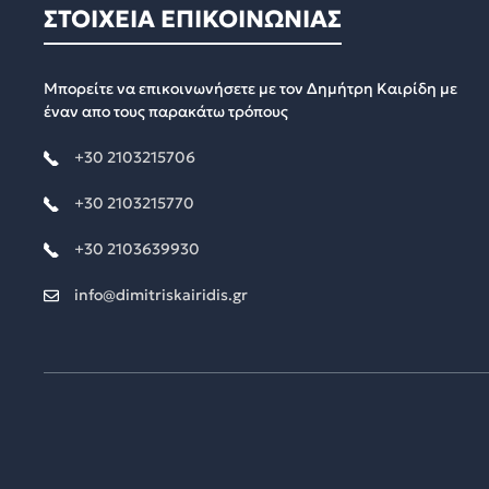
ΣΤΟΙΧΕΙΑ ΕΠΙΚΟΙΝΩΝΙΑΣ
Μπορείτε να επικοινωνήσετε με τον Δημήτρη Καιρίδη με
έναν απο τους παρακάτω τρόπους
+30 2103215706
+30 2103215770
+30 2103639930
info@dimitriskairidis.gr