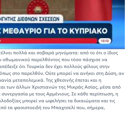
νει πολλά και σοβαρά μηνύματα: από το ότι ο ίδιος
του οθωμανικού παρελθόντος που τόσο πάσχισε να
έδειξε ότι Τουρκία δεν έχει πολλούς φίλους στην
όπως στο παρελθόν. Ούτε μπορεί να ανήκει στη Δύση, αν
ανία μεταπολεμικά. Της χθεσινής έπεται και η
αι των άλλων Χριστιανών της Μικράς Ασίας, μέσα από
ε συνεργασία με τους Αρμένιους. Σε κάθε περίπτωση, η
λλοδοξίας μπορεί να ωφελήσει τα δικαιώματα και τις
από τα φασιστοειδή του Μπαχτσελί που, σήμερα,