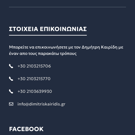
ΣΤΟΙΧΕΙΑ ΕΠΙΚΟΙΝΩΝΙΑΣ
Μπορείτε να επικοινωνήσετε με τον Δημήτρη Καιρίδη με
έναν απο τους παρακάτω τρόπους
+30 2103215706
+30 2103215770
+30 2103639930
info@dimitriskairidis.gr
FACEBOOK