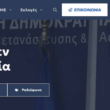
ΜΕ
Εκλογές
ΕΠΙΚΟΙΝΩΝΙΑ
εν
ία
Ραδιόφωνο