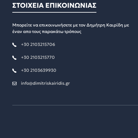
ΣΤΟΙΧΕΙΑ ΕΠΙΚΟΙΝΩΝΙΑΣ
Μπορείτε να επικοινωνήσετε με τον Δημήτρη Καιρίδη με
έναν απο τους παρακάτω τρόπους
+30 2103215706
+30 2103215770
+30 2103639930
info@dimitriskairidis.gr