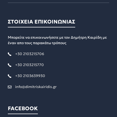
ΣΤΟΙΧΕΙΑ ΕΠΙΚΟΙΝΩΝΙΑΣ
Μπορείτε να επικοινωνήσετε με τον Δημήτρη Καιρίδη με
έναν απο τους παρακάτω τρόπους
+30 2103215706
+30 2103215770
+30 2103639930
info@dimitriskairidis.gr
FACEBOOK