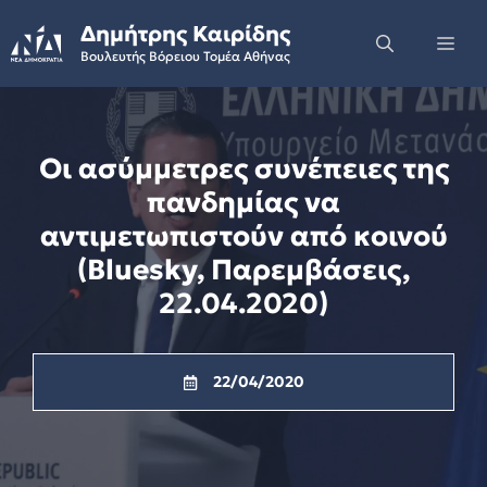
Skip
Δημήτρης Καιρίδης
to
Me
Βουλευτής Βόρειου Τομέα Αθήνας
content
Οι ασύμμετρες συνέπειες της
πανδημίας να
αντιμετωπιστούν από κοινού
(Bluesky, Παρεμβάσεις,
22.04.2020)
22/04/2020