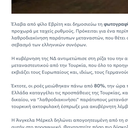
Έλαβα από φίλο Εβρίτη και δημοσιεύω τη
φωτογραφί
προχωρά με ταχείς ρυθμούς. Πρόκειται για ένα περί
λαθροδιακίνηση παράτυπων μεταναστών, που θέτει σ
σεβασμό των ελληνικών συνόρων.
Η κυβέρνηση της ΝΔ αντιμετώπισε στη ρίζα του την
μεταναστευτικού από την Τουρκία, που όλο το προηγο
εκβιάζει τους Ευρωπαίους και, ιδιίως, τους Γερμανούς
Έκτοτε, οι ροές μειώθηκαν πάνω από
80%
, την ώρα 
Ελλάδα καταγγέλει τις προσπάθειες της Τουρκίας, 
δικαίου, να “λαθροδιακινήσει” παράτυπους μετανάστ
τουρκική ακτοφυλακή έσπρωξε μια ακυβέρνητη λέμβ
Η Άνγκελα Μέρκελ δηλώνει απογοητευμένη από τη σ
αυτήν στο προσφυγικό. Φανταστείτε πόσο πιο δύσκο