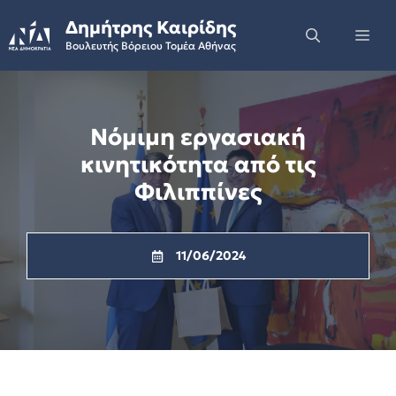
Skip
Δημήτρης Καιρίδης
to
Me
Βουλευτής Βόρειου Τομέα Αθήνας
content
Νόμιμη εργασιακή
κινητικότητα από τις
Φιλιππίνες
11/06/2024