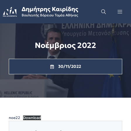
Skip
Δημήτρης Καιρίδης
to
Me
Βουλευτής Βόρειου Τομέα Αθήνας
content
Νοέμβριος 2022
30/11/2022
noe22
Download