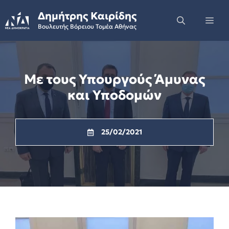
Skip
Δημήτρης Καιρίδης
to
Me
Βουλευτής Βόρειου Τομέα Αθήνας
content
Με τους Υπουργούς Άμυνας
και Υποδομών
25/02/2021