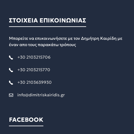
ΣΤΟΙΧΕΙΑ ΕΠΙΚΟΙΝΩΝΙΑΣ
Μπορείτε να επικοινωνήσετε με τον Δημήτρη Καιρίδη με
έναν απο τους παρακάτω τρόπους
+30 2103215706
+30 2103215770
+30 2103639930
info@dimitriskairidis.gr
FACEBOOK