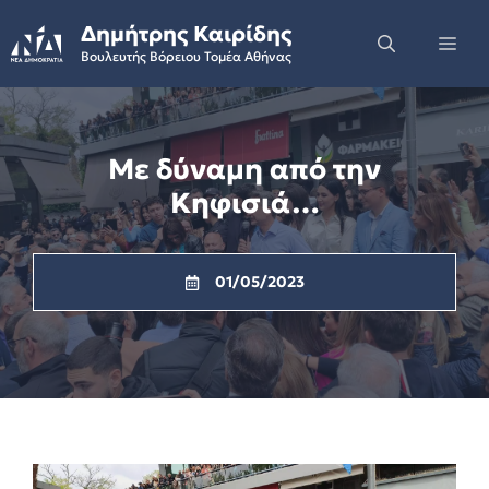
Skip
Δημήτρης Καιρίδης
to
Me
Βουλευτής Βόρειου Τομέα Αθήνας
content
Με δύναμη από την
Κηφισιά…
01/05/2023