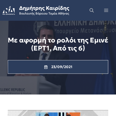
Skip
Δημήτρης Καιρίδης
to
Me
Βουλευτής Βόρειου Τομέα Αθήνας
content
Με αφορμή το ρολόι της Εμινέ
(ΕΡΤ1, Από τις 6)
23/09/2021