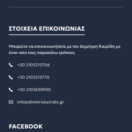
ΣΤΟΙΧΕΙΑ ΕΠΙΚΟΙΝΩΝΙΑΣ
Μπορείτε να επικοινωνήσετε με τον Δημήτρη Καιρίδη με
έναν απο τους παρακάτω τρόπους
+30 2103215706
+30 2103215770
+30 2103639930
info@dimitriskairidis.gr
FACEBOOK