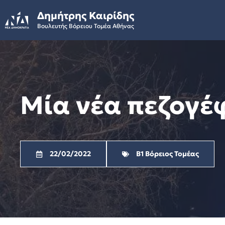
Skip
Δημήτρης Καιρίδης
to
Βουλευτής Βόρειου Τομέα Αθήνας
content
Μία νέα πεζογέ
22/02/2022
Β1 Βόρειος Τομέας