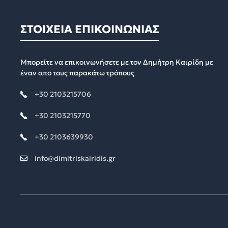
ΣΤΟΙΧΕΙΑ ΕΠΙΚΟΙΝΩΝΙΑΣ
Μπορείτε να επικοινωνήσετε με τον Δημήτρη Καιρίδη με
έναν απο τους παρακάτω τρόπους
+30 2103215706
+30 2103215770
+30 2103639930
info@dimitriskairidis.gr