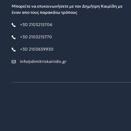
Μπορείτε να επικοινωνήσετε με τον Δημήτρη Καιρίδη με
έναν απο τους παρακάτω τρόπους
+30 2103215706
+30 2103215770
+30 2103639930
info@dimitriskairidis.gr