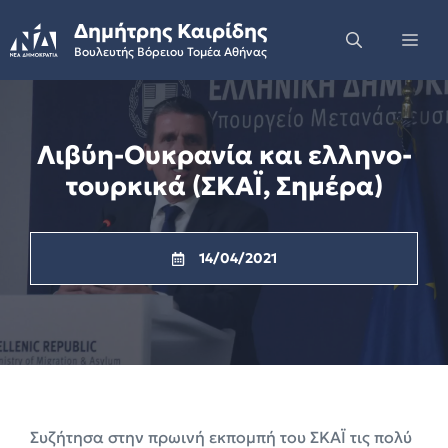
Skip
Δημήτρης Καιρίδης
to
Me
Βουλευτής Βόρειου Τομέα Αθήνας
content
Λιβύη-Ουκρανία και ελληνο-
τουρκικά (ΣΚΑΪ, Σημέρα)
14/04/2021
Συζήτησα στην πρωινή εκπομπή του ΣΚΑΪ τις πολύ