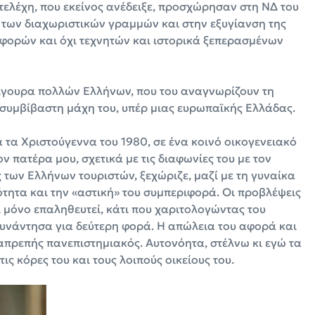
τελέχη, που εκείνος ανέδειξε, προσχώρησαν στη ΝΔ του
των διαχωριστικών γραμμών και στην εξυγίανση της
αφορών και όχι τεχνητών και ιστορικά ξεπερασμένων
σίγουρα πολλών Ελλήνων, που του αναγνωρίζουν τη
 ασυμβίβαστη μάχη του, υπέρ μιας ευρωπαϊκής Ελλάδας.
 τα Χριστούγεννα του 1980, σε ένα κοινό οικογενειακό
ον πατέρα μου, σχετικά με τις διαφωνίες του με τον
ων Ελλήνων τουριστών, ξεχώριζε, μαζί με τη γυναίκα
κότητα και την «αστική» του συμπεριφορά. Οι προβλέψεις
ει μόνο επαληθευτεί, κάτι που χαριτολογώντας του
συνάντησα για δεύτερη φορά. Η απώλεια του αφορά και
απρεπής πανεπιστημιακός. Αυτονόητα, στέλνω κι εγώ τα
ις κόρες του και τους λοιπούς οικείους του.