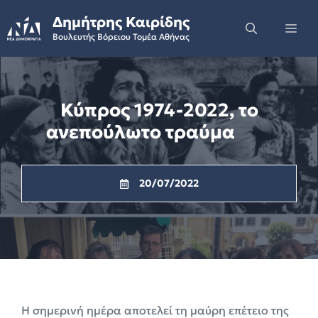
Skip
Δημήτρης Καιρίδης
to
Me
Βουλευτής Βόρειου Τομέα Αθήνας
content
Κύπρος 1974-2022, το
ανεπούλωτο τραύμα
20/07/2022
Η σημερινή ημέρα αποτελεί τη μαύρη επέτειο της