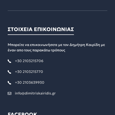
ΣΤΟΙΧΕΙΑ ΕΠΙΚΟΙΝΩΝΙΑΣ
Μπορείτε να επικοινωνήσετε με τον Δημήτρη Καιρίδη με
έναν απο τους παρακάτω τρόπους
+30 2103215706
+30 2103215770
+30 2103639930
info@dimitriskairidis.gr
FACEBOOK