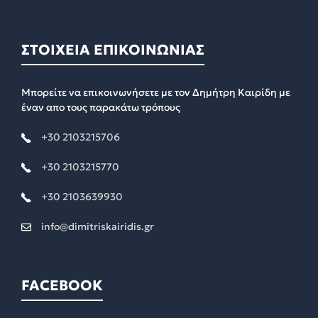
ΣΤΟΙΧΕΙΑ ΕΠΙΚΟΙΝΩΝΙΑΣ
Μπορείτε να επικοινωνήσετε με τον Δημήτρη Καιρίδη με
έναν απο τους παρακάτω τρόπους
+30 2103215706
+30 2103215770
+30 2103639930
info@dimitriskairidis.gr
FACEBOOK