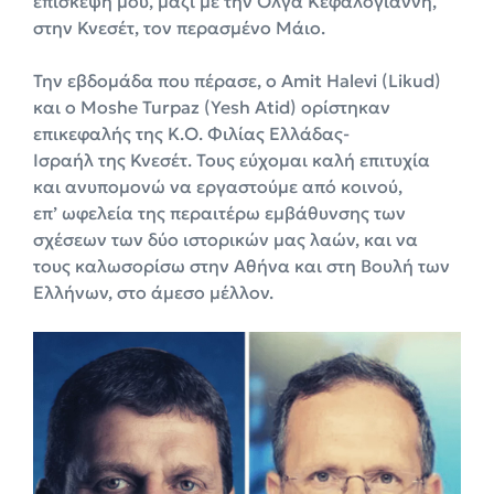
επίσκεψή μου, μαζί με την Όλγα Κεφαλογιάννη,
στην Κνεσέτ, τον περασμένο Μάιο.
Την εβδομάδα που πέρασε, ο Amit Halevi (Likud)
και ο Moshe Turpaz (Yesh Atid) ορίστηκαν
επικεφαλής της Κ.Ο. Φιλίας Ελλάδας-
Ισραήλ της Κνεσέτ. Τους εύχομαι καλή επιτυχία
και ανυπομονώ να εργαστούμε από κοινού,
επ’ ωφελεία της περαιτέρω εμβάθυνσης των
σχέσεων των δύο ιστορικών μας λαών, και να
τους καλωσορίσω στην Αθήνα και στη Βουλή των
Ελλήνων, στο άμεσο μέλλον.