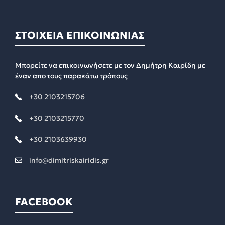
ΣΤΟΙΧΕΙΑ ΕΠΙΚΟΙΝΩΝΙΑΣ
Μπορείτε να επικοινωνήσετε με τον Δημήτρη Καιρίδη με
έναν απο τους παρακάτω τρόπους
+30 2103215706
+30 2103215770
+30 2103639930
info@dimitriskairidis.gr
FACEBOOK