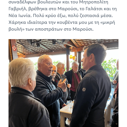
συναδέλφων βουλευτών και του Μητροπολίτη
Γαβριήλ, βρέθηκα στο Μαρούσι, το Γαλάτσι και τη
Νέα Ιωνία. Πολύ κρύο έξω, πολύ ζεστασιά μέσα.
Χάρηκα ιδιαίτερα την κουβέντα μου με τη «μικρή
βουλή» των αποστράτων στο Μαρούσι.