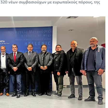
 320 νέων συμβασιούχων με ευρωπαϊκούς πόρους, της