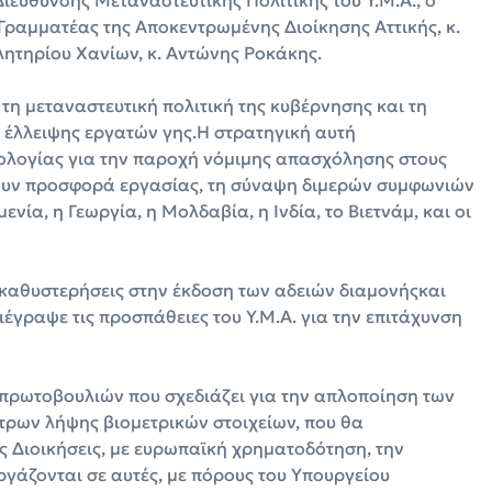
Γραμματέας της Αποκεντρωμένης Διοίκησης Αττικής, κ.
λητηρίου Χανίων, κ. Αντώνης Ροκάκης.
η μεταναστευτική πολιτική της κυβέρνησης και τη
ς έλλειψης εργατών γης.Η στρατηγική αυτή
ολογίας για την παροχή νόμιμης απασχόλησης στους
χουν προσφορά εργασίας, τη σύναψη διμερών συμφωνιών
νία, η Γεωργία, η Μολδαβία, η Ινδία, το Βιετνάμ, και οι
 καθυστερήσεις στην έκδοση των αδειών διαμονήςκαι
έγραψε τις προσπάθειες του Υ.Μ.Α. για την επιτάχυνση
 πρωτοβουλιών που σχεδιάζει για την απλοποίηση των
τρων λήψης βιομετρικών στοιχείων, που θα
 Διοικήσεις, με ευρωπαϊκή χρηματοδότηση, την
άζονται σε αυτές, με πόρους του Υπουργείου