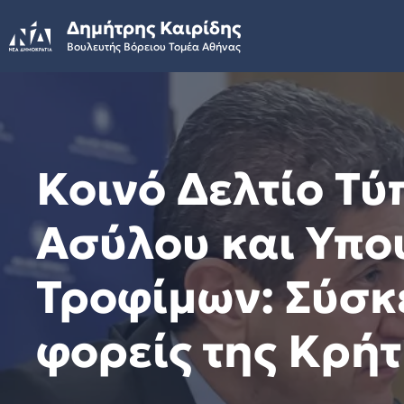
Skip
Δημήτρης Καιρίδης
to
Βουλευτής Βόρειου Τομέα Αθήνας
content
Κοινό Δελτίο Τ
Ασύλου και Υπο
Τροφίμων: Σύσκε
φορείς της Κρή