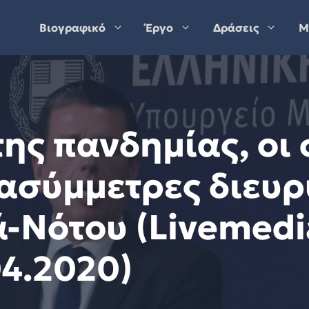
Βιογραφικό
Έργο
Δράσεις
Μ
της πανδημίας, οι
 ασύμμετρες διευ
-Νότου (Livemedi
04.2020)