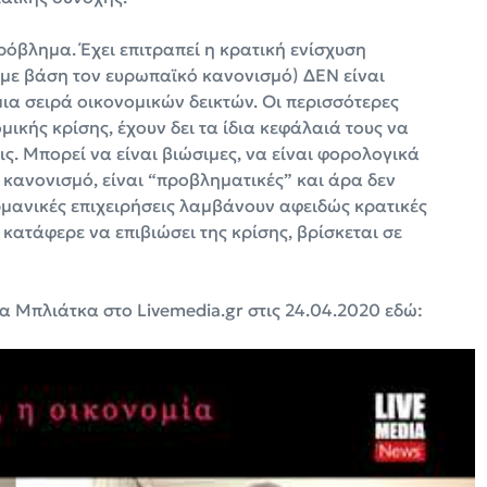
όβλημα. Έχει επιτραπεί η κρατική ενίσχυση
(με βάση τον ευρωπαϊκό κανονισμό) ΔΕΝ είναι
ια σειρά οικονομικών δεικτών. Οι περισσότερες
μικής κρίσης, έχουν δει τα ίδια κεφάλαιά τους να
ις. Μπορεί να είναι βιώσιμες, να είναι φορολογικά
κανονισμό, είναι “προβληματικές” και άρα δεν
ερμανικές επιχειρήσεις λαμβάνουν αφειδώς κρατικές
 κατάφερε να επιβιώσει της κρίσης, βρίσκεται σε
Μπλιάτκα στο Livemedia.gr στις 24.04.2020 εδώ: