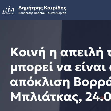
Skip
Δημήτρης Καιρίδης
to
Βουλευτής Βόρειου Τομέα Αθήνας
content
Κοινή η απειλή 
μπορεί να είναι
απόκλιση Βορρά
Μπλιάτκας, 24.