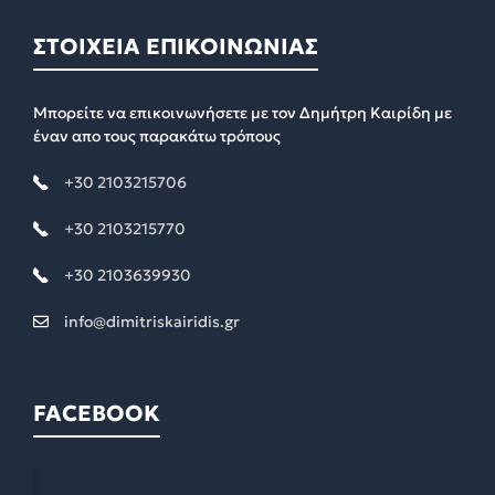
ΣΤΟΙΧΕΙΑ ΕΠΙΚΟΙΝΩΝΙΑΣ
Μπορείτε να επικοινωνήσετε με τον Δημήτρη Καιρίδη με
έναν απο τους παρακάτω τρόπους
+30 2103215706
+30 2103215770
+30 2103639930
info@dimitriskairidis.gr
FACEBOOK