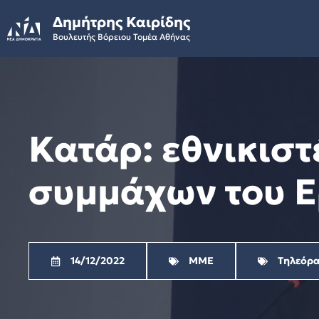
Skip
Δημήτρης Καιρίδης
to
Βουλευτής Βόρειου Τομέα Αθήνας
content
Κατάρ: εθνικιστ
συμμάχων του Ε
14/12/2022
ΜΜΕ
Τηλεόρ