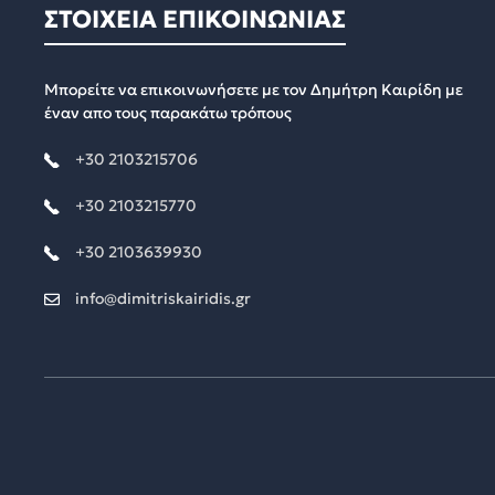
ΣΤΟΙΧΕΙΑ ΕΠΙΚΟΙΝΩΝΙΑΣ
Μπορείτε να επικοινωνήσετε με τον Δημήτρη Καιρίδη με
έναν απο τους παρακάτω τρόπους
+30 2103215706
+30 2103215770
+30 2103639930
info@dimitriskairidis.gr