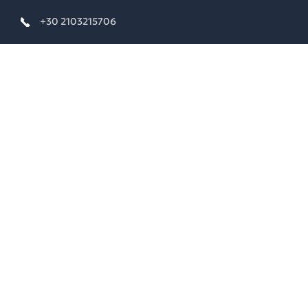
+30 2103215706
+30 2103215770
+30 2103639930
info@dimitriskairidis.gr
FACEBOOK
Δημήτρης Καιρίδης-Dimitris Kairidis