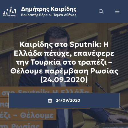
Skip
Δημήτρης Καιρίδης
to
Me
Βουλευτής Βόρειου Τομέα Αθήνας
content
Καιρίδης στο Sputnik: Η
Ελλάδα πέτυχε, επανέφερε
την Τουρκία στο τραπέζι –
Θέλουμε παρέμβαση Ρωσίας
(24.09.2020)
24/09/2020