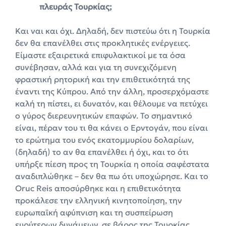
πλευράς Τουρκίας;
Και ναι και όχι. Δηλαδή, δεν πιστεύω ότι η Τουρκία
δεν θα επανέλθει στις προκλητικές ενέργειες.
Είμαστε εξαιρετικά επιφυλακτικοί με τα όσα
συνέβησαν, αλλά και για τη συνεχιζόμενη
φραστική ρητορική και την επιθετικότητά της
έναντι της Κύπρου. Από την άλλη, προσερχόμαστε
καλή τη πίστει, ει δυνατόν, και θέλουμε να πετύχει
ο γύρος διερευνητικών επαφών. Το σημαντικό
είναι, πέραν του τι θα κάνει ο Ερντογάν, που είναι
το ερώτημα του ενός εκατομμυρίου δολαρίων,
(δηλαδή) το αν θα επανέλθει ή όχι, και το ότι
υπήρξε πίεση προς τη Τουρκία η οποία σαφέστατα
αναδιπλώθηκε – δεν θα πω ότι υποχώρησε. Και το
Oruc Reis αποσύρθηκε και η επιθετικότητα
προκάλεσε την ελληνική κινητοποίηση, την
ευρωπαϊκή αφύπνιση και τη συσπείρωση
ευρύτερων δυνάμεων, σε βάρος της Τουρκίας.