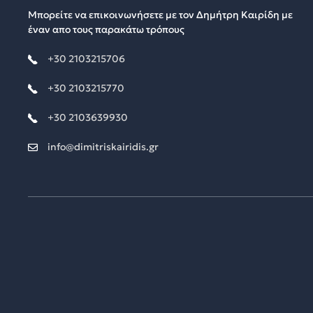
Μπορείτε να επικοινωνήσετε με τον Δημήτρη Καιρίδη με
έναν απο τους παρακάτω τρόπους
+30 2103215706
+30 2103215770
+30 2103639930
info@dimitriskairidis.gr