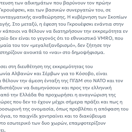
ήστευση των αδικημάτων που βαρύνουν τον πρώην
κρουέφσκι, και των βασικών συνεργατών του, σε
συνταγματικής αναθεώρησης. Η κυβέρνηση των Σκοπίων
αγής. Στο μεταξύ, η έφεση του Γκρουέφσκι ενάντια στην
ν κάποιοι να θέλουν να διατηρήσουν την εκκρεμότητα εν
αίο δεν είναι το γεγονός ότι το εθνικιστικό VMRO, που
ημαία του τον «μεγαλεξανδρισμό», δεν ζήτησε την
στηρίζουν ανοικτά το «ναι» στο δημοψήφισμα.
ύσει στη διευθέτηση της εκκρεμότητας του
νία Αλβανών και Σέρβων για το Κόσοβο, είναι
α θέλουν την άμεση ένταξη της ΠΓΔΜ στο ΝΑΤΟ και τον
 διστάζουν να διαμηνύσουν και προς την ελληνική
ς από την Ελλάδα θα προχωρήσει η αναγνώριση της
ώρες που δεν το έχουν μέχρι σήμερα πράξει και πως η
προσωρινή της ονομασία, όπως προβλέπει η απόφαση του
για, το παιχνίδι χοντραίνει και το διακύβευμα
 στο εσωτερικό των δυο χωρών, επαμφοτερίζουν
ει.