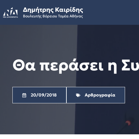
Skip
Δημήτρης Καιρίδης
to
Βουλευτής Βόρειου Τομέα Αθήνας
content
Θα περάσει η Σ
20/09/2018
Αρθρογραφία