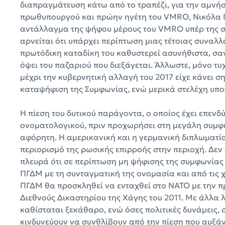
διαπραγμάτευση κάτω από το τραπέζι, για την αμν
πρωθυπουργού και πρώην ηγέτη του VMRO, Νικόλα Γ
αντάλλαγμα της ψήφου μέρους του VMRO υπέρ της 
αρνείται ότι υπάρχει περίπτωση μιας τέτοιας συναλλ
πρωτόδικη καταδίκη του καθυστερεί ασυνήθιστα, σα
όψει του παζαριού που διεξάγεται. Άλλωστε, μόνο τυχ
μέχρι την κυβερνητική αλλαγή του 2017 είχε κάνει σ
καταψήφιση της Συμφωνίας, ενώ μερικά στελέχη υπο
Η πίεση του δυτικού παράγοντα, ο οποίος έχει επενδ
ονοματολογικού, πριν προχωρήσει στη μεγάλη συμφω
αφόρητη. Η αμερικανική και η γερμανική διπλωματί
περιορισμό της ρωσικής επιρροής στην περιοχή. Δεν
πλευρά ότι σε περίπτωση μη ψήφισης της συμφωνία
ΠΓΔΜ με τη συνταγματική της ονομασία και από τις χ
ΠΓΔΜ θα προσκληθεί να ενταχθεί στο ΝΑΤΟ με την 
Διεθνούς Δικαστηρίου της Χάγης του 2011. Με άλλα λό
καθίσταται ξεκάθαρο, ενώ όσες πολιτικές δυνάμεις,
κινδυνεύουν να συνθλίβουν από την πίεση που αυξάν