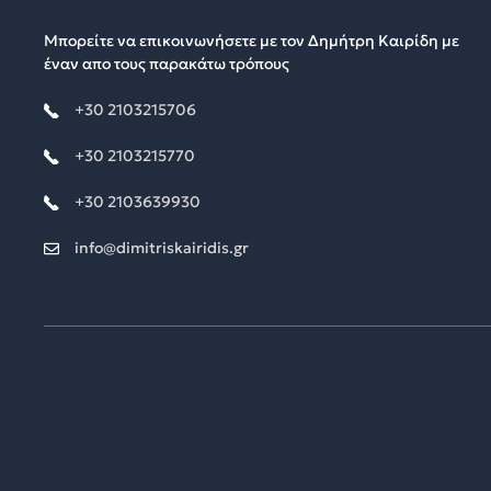
Μπορείτε να επικοινωνήσετε με τον Δημήτρη Καιρίδη με
έναν απο τους παρακάτω τρόπους
+30 2103215706
+30 2103215770
+30 2103639930
info@dimitriskairidis.gr