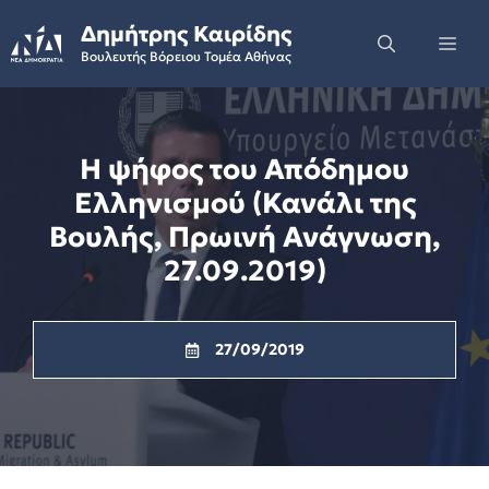
Skip
Δημήτρης Καιρίδης
to
Me
Βουλευτής Βόρειου Τομέα Αθήνας
content
Η ψήφος του Απόδημου
Ελληνισμού (Κανάλι της
Βουλής, Πρωινή Ανάγνωση,
27.09.2019)
27/09/2019