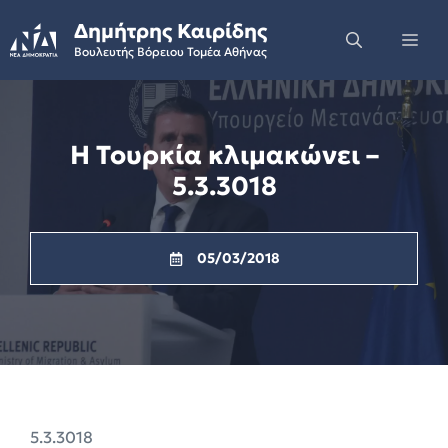
Skip
Δημήτρης Καιρίδης
to
Me
Βουλευτής Βόρειου Τομέα Αθήνας
content
Η Τουρκία κλιμακώνει –
5.3.3018
05/03/2018
5.3.3018