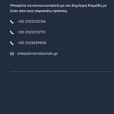
Μπορείτε να επικοινωνήσετε με τον Δημήτρη Καιρίδη με
έναν απο τους παρακάτω τρόπους
+30 2103215706
+30 2103215770
+30 2103639930
info@dimitriskairidis.gr