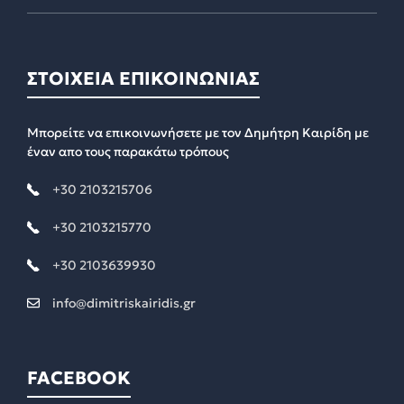
ΣΤΟΙΧΕΙΑ ΕΠΙΚΟΙΝΩΝΙΑΣ
Μπορείτε να επικοινωνήσετε με τον Δημήτρη Καιρίδη με
έναν απο τους παρακάτω τρόπους
+30 2103215706
+30 2103215770
+30 2103639930
info@dimitriskairidis.gr
FACEBOOK