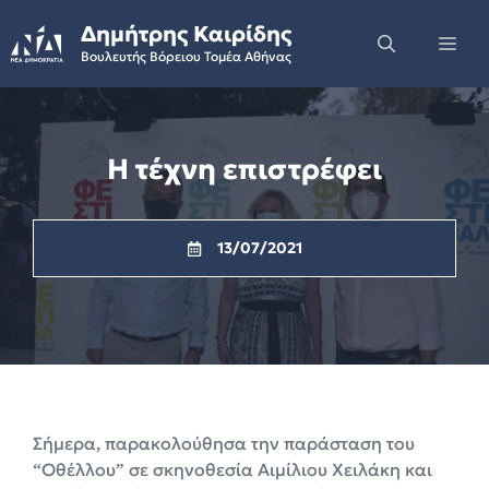
Skip
Δημήτρης Καιρίδης
to
Me
Βουλευτής Βόρειου Τομέα Αθήνας
content
Η τέχνη επιστρέφει
13/07/2021
Σήμερα, παρακολούθησα την παράσταση του
“Οθέλλου” σε σκηνοθεσία Αιμίλιου Χειλάκη και