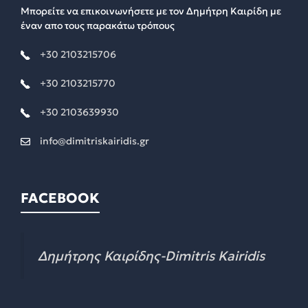
Μπορείτε να επικοινωνήσετε με τον Δημήτρη Καιρίδη με
έναν απο τους παρακάτω τρόπους
+30 2103215706
+30 2103215770
+30 2103639930
info@dimitriskairidis.gr
FACEBOOK
Δημήτρης Καιρίδης-Dimitris Kairidis