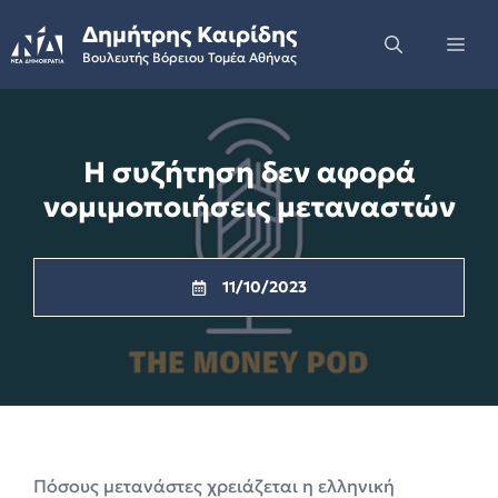
Skip
Δημήτρης Καιρίδης
to
Me
Βουλευτής Βόρειου Τομέα Αθήνας
content
Η συζήτηση δεν αφορά
νομιμοποιήσεις μεταναστών
11/10/2023
Πόσους μετανάστες χρειάζεται η ελληνική