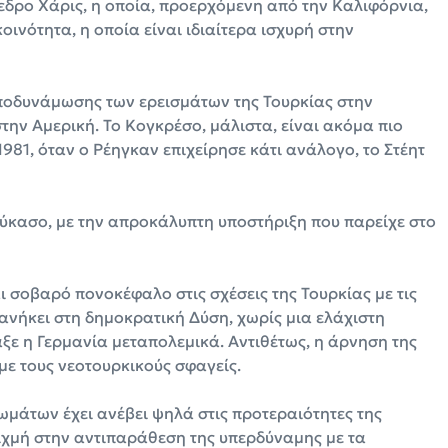
δρο Χάρις, η οποία, προερχόμενη από την Καλιφόρνια,
οινότητα, η οποία είναι ιδιαίτερα ισχυρή στην
ποδυνάμωσης των ερεισμάτων της Τουρκίας στην
στην Αμερική. Το Κογκρέσο, μάλιστα, είναι ακόμα πιο
1981, όταν ο Ρέηγκαν επιχείρησε κάτι ανάλογο, το Στέητ
αύκασο, με την απροκάλυπτη υποστήριξη που παρείχε στο
 σοβαρό πονοκέφαλο στις σχέσεις της Τουρκίας με τις
 ανήκει στη δημοκρατική Δύση, χωρίς μια ελάχιστη
αξε η Γερμανία μεταπολεμικά. Αντιθέτως, η άρνηση της
με τους νεοτουρκικούς σφαγείς.
ωμάτων έχει ανέβει ψηλά στις προτεραιότητες της
αιχμή στην αντιπαράθεση της υπερδύναμης με τα