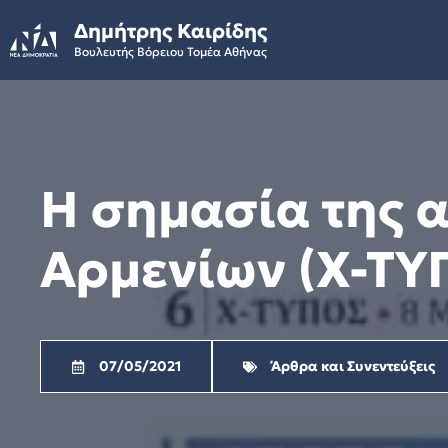
Skip
Δημήτρης Καιρίδης
to
Βουλευτής Βόρειου Τομέα Αθήνας
content
Η σημασία της 
Αρμενίων (Χ-ΤΥ
07/05/2021
Άρθρα και Συνεντεύξεις