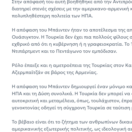
Στην απόφασή του αυτή βοηθήθηκε από την Αντιπρόε
διατηρεί στενές σχέσεις με την αμερικανο-αρμενική κ
πολυπληθέστερη πολιτεία των ΗΠΑ.
Η απόφαση του Μπάιντεν ήταν το αποτέλεσμα της α
Ουάσιγκτον. Η Τουρκία δεν έχει πια πολλούς φίλους 
εχθρικό από ότι η κυβέρνηση ή η γραφειοκρατία. Το 
Ντιπάρτμεντ και το Πεντάγωνο τον εμπόδισαν.
Ρόλο έπαιξε και η αμετροέπεια της Τουρκίας στον Κ
Αζερμπαϊτζάν σε βάρος της Αρμενίας.
Η απόφαση του Μπάιντεν δημιουργεί έναν μόνιμο και
ΗΠΑ και τη Δύση συνολικά. Η Τουρκία δεν μπορεί να
αυτοκριτική και μεταμέλεια, όπως, τουλάχιστον, έπρ
γενοκτονίας οδηγεί τη σύγχρονη Τουρκία σε ταύτιση 
Το βέβαιο είναι ότι το ζήτημα των ανθρωπίνων δικαι
αμερικανικής εξωτερικής πολιτικής, ως ιδεολογική 