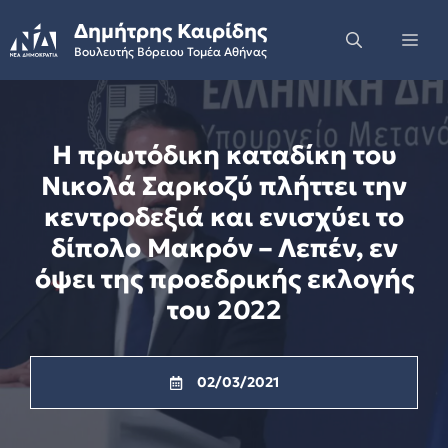
Skip
Δημήτρης Καιρίδης
to
Me
Βουλευτής Βόρειου Τομέα Αθήνας
content
Η πρωτόδικη καταδίκη του
Νικολά Σαρκοζύ πλήττει την
κεντροδεξιά και ενισχύει το
δίπολο Μακρόν – Λεπέν, εν
όψει της προεδρικής εκλογής
του 2022
02/03/2021