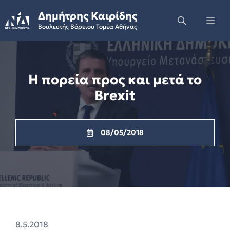
Skip
Δημήτρης Καιρίδης
to
Me
Βουλευτής Βόρειου Τομέα Αθήνας
content
Η πορεία προς και μετά το
Brexit
08/05/2018
8.5.2018