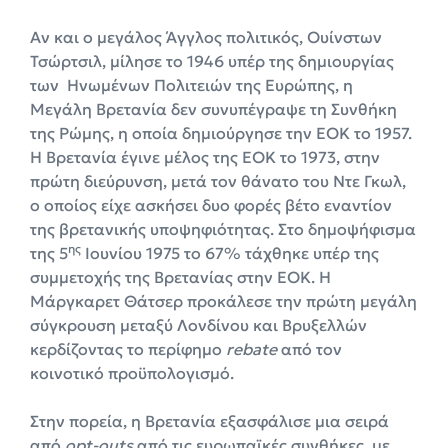
Αν και ο μεγάλος Άγγλος πολιτικός, Ουίνστων
Τσώρτσιλ, μίλησε το 1946 υπέρ της δημιουργίας
των Ηνωμένων Πολιτειών της Ευρώπης, η
Μεγάλη Βρετανία δεν συνυπέγραψε τη Συνθήκη
της Ρώμης, η οποία δημιούργησε την ΕΟΚ το 1957.
Η Βρετανία έγινε μέλος της ΕΟΚ το 1973, στην
πρώτη διεύρυνση, μετά τον θάνατο του Ντε Γκωλ,
ο οποίος είχε ασκήσει δυο φορές βέτο εναντίον
της βρετανικής υποψηφιότητας. Στο δημοψήφισμα
ης
της 5
Ιουνίου 1975 το 67% τάχθηκε υπέρ της
συμμετοχής της Βρετανίας στην ΕΟΚ. Η
Μάργκαρετ Θάτσερ προκάλεσε την πρώτη μεγάλη
σύγκρουση μεταξύ Λονδίνου και Βρυξελλών
κερδίζοντας το περίφημο
rebate
από τον
κοινοτικό προϋπολογισμό.
Στην πορεία, η Βρετανία εξασφάλισε μια σειρά
από
opt
-outs
από τις ευρωπαϊκές συνθήκες, με