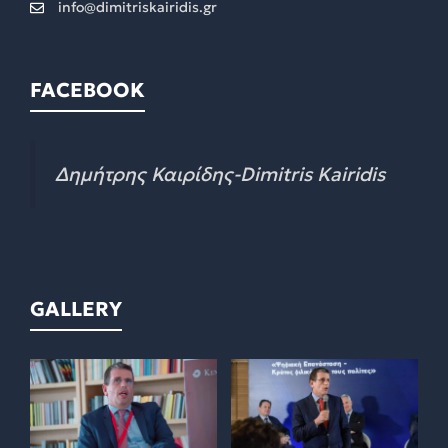
info@dimitriskairidis.gr
FACEBOOK
Δημήτρης Καιρίδης-Dimitris Kairidis
GALLERY