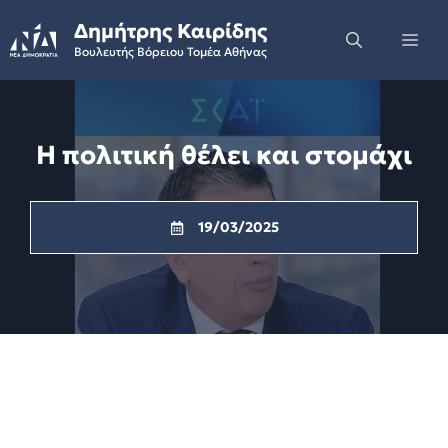
Skip
Δημήτρης Καιρίδης
to
Me
Βουλευτής Βόρειου Τομέα Αθήνας
content
Η πολιτική θέλει και στομάχι
19/03/2025