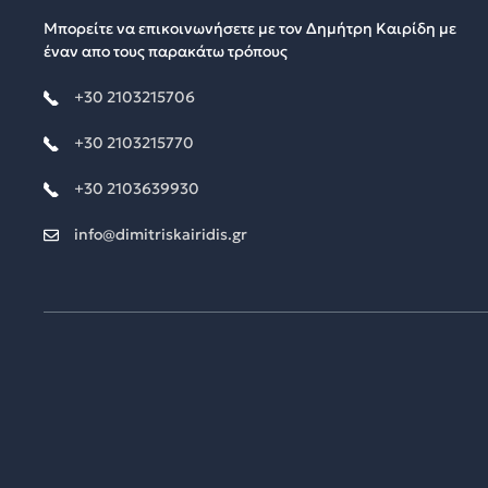
Μπορείτε να επικοινωνήσετε με τον Δημήτρη Καιρίδη με
έναν απο τους παρακάτω τρόπους
+30 2103215706
+30 2103215770
+30 2103639930
info@dimitriskairidis.gr