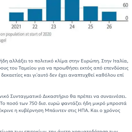
ήδη αλλάξει το πολιτικό κλίμα στην Ευρώπη. Στην Ιταλία,
ρους του Ταμείου για να προωθήσει εκτός από επενδύσεις
 δεκαετίες και γι΄αυτό δεν έχει αναπτυχθεί καθόλου επί
ικό Συνταγματικό Δικαστήριο θα πρέπει να συναινέσει.
 Το ποσό των 750 δισ. ευρώ φαντάζει ήδη μικρό μπροστά
έκρινε η κυβέρνηση Μπάιντεν στις ΗΠΑ. Και ο χρόνος
μείωση των επιτοκίων, την άνετη χρηματοδότηση των