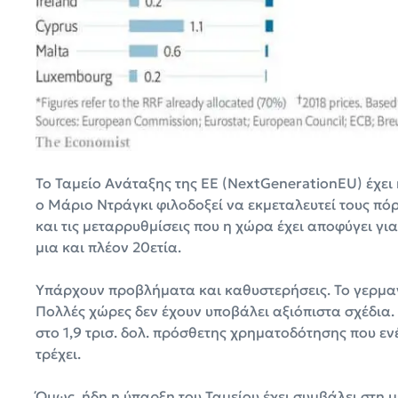
Το Ταμείο Ανάταξης της ΕΕ (NextGenerationEU) έχει 
ο Μάριο Ντράγκι φιλοδοξεί να εκμεταλευτεί τους πό
και τις μεταρρυθμίσεις που η χώρα έχει αποφύγει για
μια και πλέον 20ετία.
Υπάρχουν προβλήματα και καθυστερήσεις. Το γερμαν
Πολλές χώρες δεν έχουν υποβάλει αξιόπιστα σχέδια.
στο 1,9 τρισ. δολ. πρόσθετης χρηματοδότησης που εν
τρέχει.
Όμως, ήδη η ύπαρξη του Ταμείου έχει συμβάλει στη 