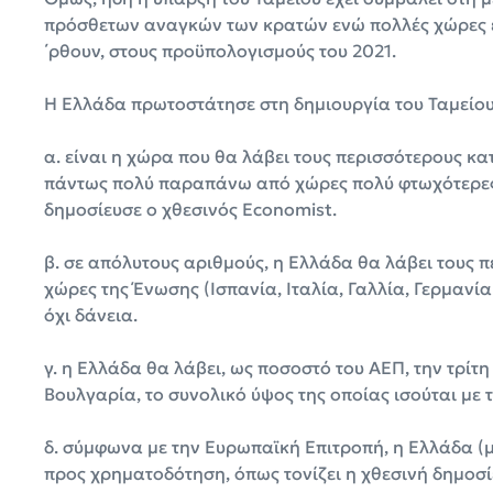
πρόσθετων αναγκών των κρατών ενώ πολλές χώρες έ
΄ρθουν, στους προϋπολογισμούς του 2021.
Η Ελλάδα πρωτοστάτησε στη δημιουργία του Ταμείου
α. είναι η χώρα που θα λάβει τους περισσότερους κ
πάντως πολύ παραπάνω από χώρες πολύ φτωχότερες,
δημοσίευσε ο χθεσινός Economist.
β. σε απόλυτους αριθμούς, η Ελλάδα θα λάβει τους 
χώρες της Ένωσης (Ισπανία, Ιταλία, Γαλλία, Γερμανία
όχι δάνεια.
γ. η Ελλάδα θα λάβει, ως ποσοστό του ΑΕΠ, την τρίτ
Βουλγαρία, το συνολικό ύψος της οποίας ισούται με 
δ. σύμφωνα με την Ευρωπαϊκή Επιτροπή, η Ελλάδα (μα
προς χρηματοδότηση, όπως τονίζει η χθεσινή δημοσ