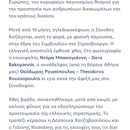
Ευρώπης, του κορυφαίου παγκοσμίως θεσμού για
την προστασία των ανθρωπίνων δικαιωμάτων και
του κράτους δικαίου.
Μετά από 16 μήνες τηλεδιασκέψεων, η Σύνοδος
διεξάγεται, αυτή τη φορά, με φυσική παρουσία,
στην έδρα του Συμβουλίου στο Στρασβούργο. Η
ελληνική αποστολή έφθασε χθες. Στη φωτογραφία
η επικεφαλής
Ντόρα Μπακογιάννη – Dora
Bakoyannis
, ο συνάδελφος (από τη Βόρεια Αθήνα
μας)
Θεόδωρος Ρουσόπουλος – Theodoros
Roussopoulos
κι εγώ κατά την άφιξή μας στο
ξενοδοχείο.
Χθες βράδυ, συναντηθήκαμε, μετά από καιρό, με
καλούς φίλους για να ολοκληρώσουμε την
προετοιμασία της ελληνικής στρατηγικής. Το
τραπέζι κέρασαν η Δέσποινα Χατζηβασιλείου και
ο Γιάννης Κτιστάκης για τις επιτυχίες τους (οι δυο