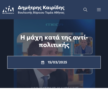
Skip
Δημήτρης Καιρίδης
to
Me
Βουλευτής Βόρειου Τομέα Αθήνας
content
Η μάχη κατά της αντί-
πολιτικής
15/03/2025