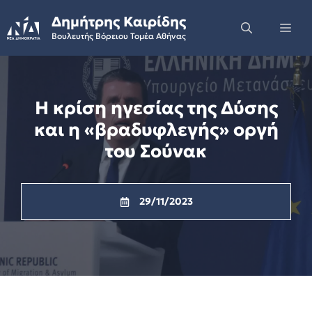
Skip
Δημήτρης Καιρίδης
to
Me
Βουλευτής Βόρειου Τομέα Αθήνας
content
Η κρίση ηγεσίας της Δύσης
και η «βραδυφλεγής» οργή
του Σούνακ
29/11/2023