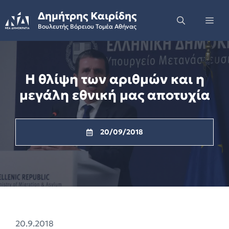
Skip
Δημήτρης Καιρίδης
to
Me
Βουλευτής Βόρειου Τομέα Αθήνας
content
Η θλίψη των αριθμών και η
μεγάλη εθνική μας αποτυχία
20/09/2018
20.9.2018