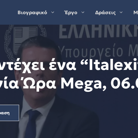
Βιογραφικό
Έργο
Δράσεις
Μ
τέχει ένα “Italex
νία Ώρα Mega, 06.
ραση