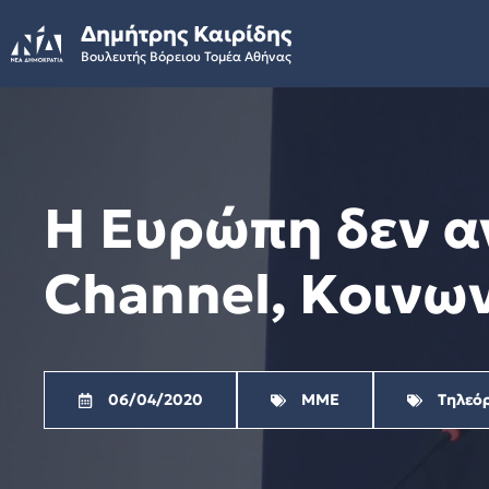
Skip
Δημήτρης Καιρίδης
to
Βουλευτής Βόρειου Τομέα Αθήνας
content
Η Ευρώπη δεν αν
Channel, Κοινω
06/04/2020
ΜΜΕ
Τηλεό