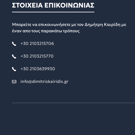
ΣΤΟΙΧΕΙΑ ΕΠΙΚΟΙΝΩΝΙΑΣ
Μπορείτε να επικοινωνήσετε με τον Δημήτρη Καιρίδη με
έναν απο τους παρακάτω τρόπους
+30 2103215706
+30 2103215770
+30 2103639930
info@dimitriskairidis.gr