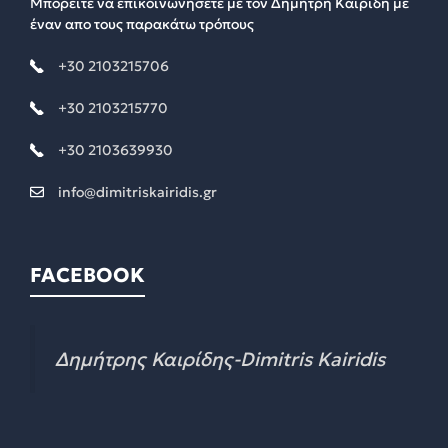
Μπορείτε να επικοινωνήσετε με τον Δημήτρη Καιρίδη με
έναν απο τους παρακάτω τρόπους
+30 2103215706
+30 2103215770
+30 2103639930
info@dimitriskairidis.gr
FACEBOOK
Δημήτρης Καιρίδης-Dimitris Kairidis