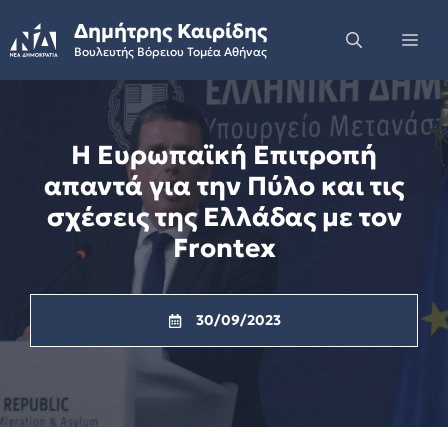
Skip
Δημήτρης Καιρίδης
to
Me
Βουλευτής Βόρειου Τομέα Αθήνας
content
Η Ευρωπαϊκή Επιτροπή
απαντά για την Πύλο και τις
σχέσεις της Ελλάδας με τον
Frontex
30/09/2023